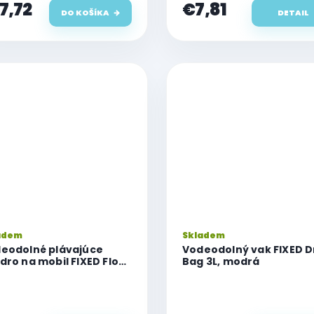
7,72
€7,81
DO KOŠÍKA
DETAIL
adem
Skladem
eodolné plávajúce
Vodeodolný vak FIXED D
dro na mobil FIXED Float
Bag 3L, modrá
valitným uzamykacím
témom a certifikáciou
8, modrá