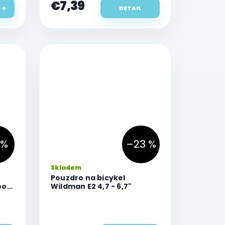
€7,39
DETAIL
 %
–23 %
Priemerné
Skladem
hodnotenie
Pouzdro na bicykel
produktu
oof
Wildman E2 4,7 - 6,7"
je
4,5
z
5