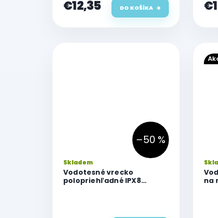
€12,35
€1
DO KOŠÍKA
Ak
–50 %
Skladem
Skl
Vodotesné vrecko
Vod
polopriehľadné IPX8
na 
(22x15,5)
Cel
Ext