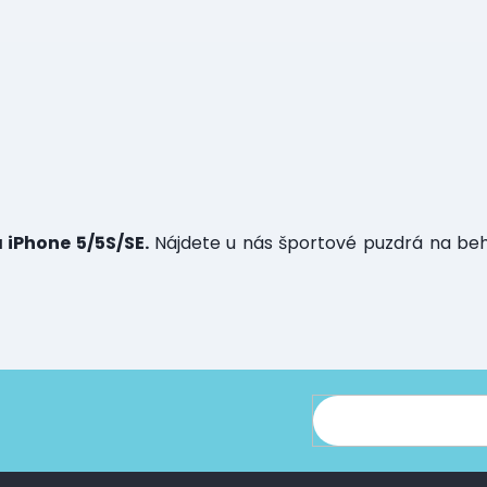
 iPhone 5/5S/SE.
Nájdete u nás športové puzdrá na beh,
cie o nových produktoch na našom e-shope.