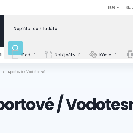
EUR
Slo
HĽADAŤ
iPad
Nabíjačky
Káble
Športové / Vodotesné
portové / Vodotes