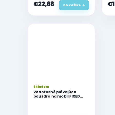
€22,68
€1
DO KOŠÍKA
Skladem
Vodotesné plávajúce
pouzdro na mobil FIXED
Float Max s kvalitným
uzamykacím systémom a
certifikáciou IPX8, čierne