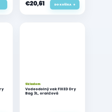
€20,61
hviezdičiek.
DO KOŠÍKA
Skladem
ry
Vodeodolný vak FIXED Dry
Bag 3L, oranžová