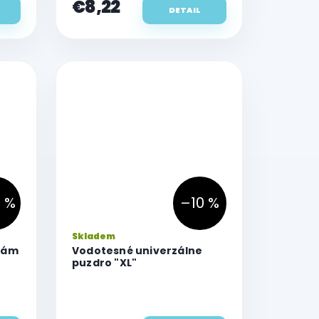
€8,22
hviezdičiek.
DETAIL
 %
–10 %
Skladem
rám
Vodotesné univerzálne
puzdro "XL"