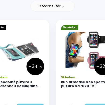
Otvoriť filter
cia
Novinka
–34 %
–32
adem
Skladem
eodolné púzdro s
Run armcase neo šport
aženkou Cellularline
puzdro na ruku "M"
ager Pochette pre
efóny do veľkosti 5,2",
ené