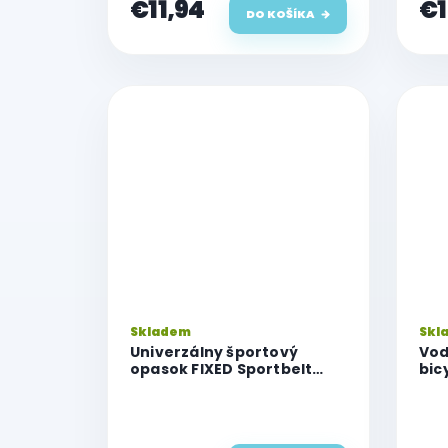
€11,94
€1
DO KOŠÍKA
Skladem
Skl
Univerzálny športový
Vod
opasok FIXED Sportbelt
bic
Duo s dvoma vreckami,
mob
čierny