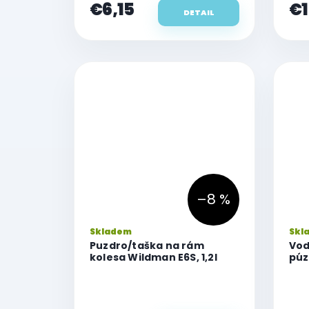
€6,15
€1
DETAIL
–8 %
Skladem
Skl
Puzdro/taška na rám
Vod
kolesa Wildman E6S, 1,2l
púz
s k
sys
IPX