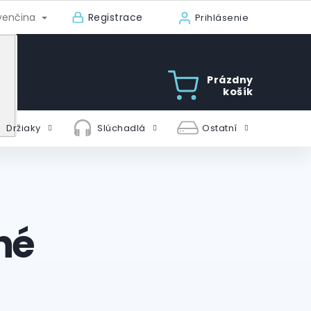
Registrace
venčina
Prihlásenie
Prázdny
košík
Držiaky
Slúchadlá
Ostatní
né