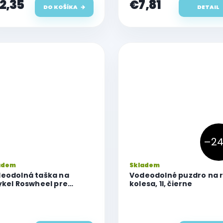
2,35
€7,81
DO KOŠÍKA
DETAIL
–24
adem
Skladem
eodolná taška na
Vodeodolné puzdro na 
ykel Roswheel pre
kolesa, 1l, čierne
ilný telefón