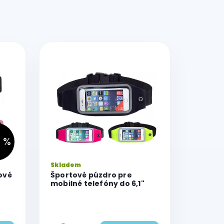
 %
Priemerné
Skladem
hodnotenie
ové
Športové púzdro pre
produktu
mobilné telefóny do 6,1"
je
5,0
z
5