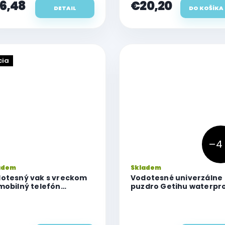
6,48
€20,20
DETAIL
DO KOŠÍKA
cia
–4
adem
Skladem
otesný vak s vreckom
Vodotesné univerzálne
mobilný telefón
puzdro Getihu waterpr
lularline Voyager
"XL"
reme, červený