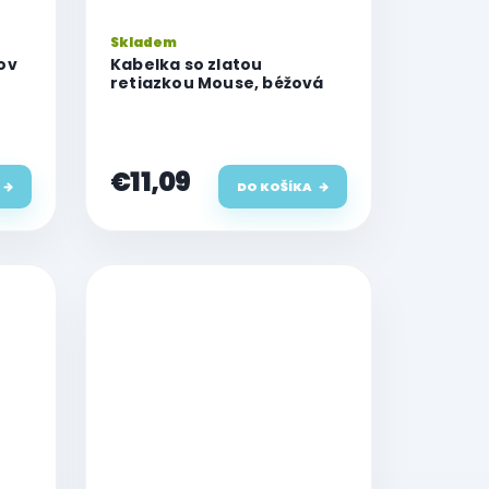
Skladem
ov
Kabelka so zlatou
retiazkou Mouse, béžová
€11,09
DO KOŠÍKA