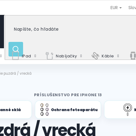
EUR
Slo
HĽADAŤ
iPad
Nabíjačky
Káble
e puzdrá / vrecká
PRÍSLUŠENSTVO PRE IPHONE 13
anné sklá
Ochrana fotoaparátu
drá / vrecká