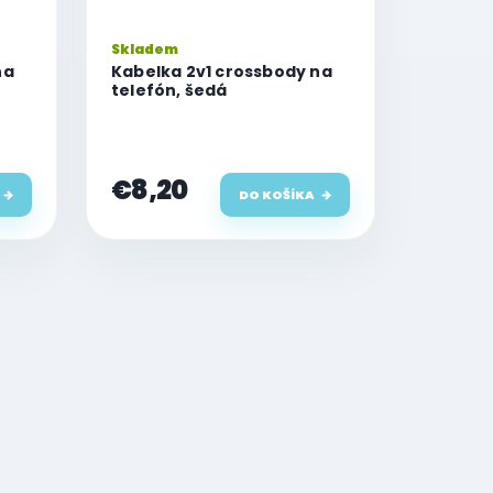
Skladem
na
Kabelka 2v1 crossbody na
telefón, šedá
€8,20
DO KOŠÍKA