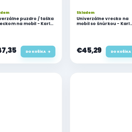
adem
Skladem
verzálne puzdro / taška
Univerzálne vrecko na
reckom na mobil - Karl
mobil so šnúrkou - Karl
erfeld, Metal Logo NFT
Lagerfeld, Karl a
let Silver
Choupette L (6,1") Black
7,35
€45,29
DO KOŠÍKA
DO KOŠÍKA