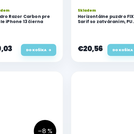
adem
Skladem
dro Razor Carbon pre
Horizontálne puzdro FI
le iPhone 13 čierna
Sarif so zatváraním, PU
koža, veľkosť 5XL, čiern
,03
€20,56
DO KOŠÍKA
DO KOŠÍKA
–8 %