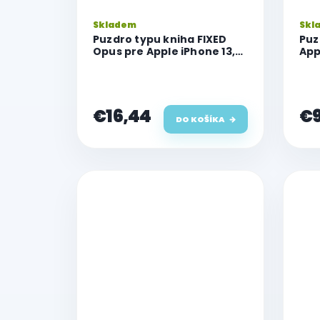
k
Skladem
Skl
t
Puzdro typu kniha FIXED
Puz
o
Opus pre Apple iPhone 13,
App
v
čierne
€16,44
€9
DO KOŠÍKA