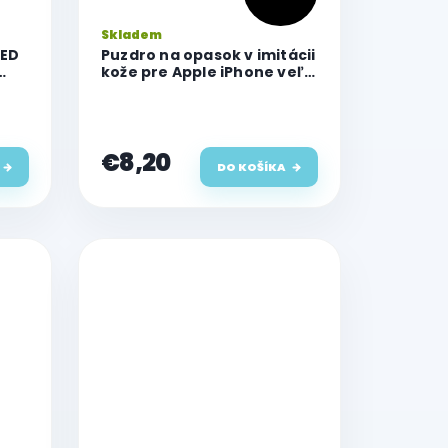
Skladem
XED
Puzdro na opasok v imitácii
kože pre Apple iPhone veľ.
e
2 (L)
€8,20
DO KOŠÍKA