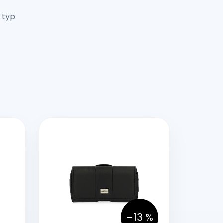
 typ
–13 %