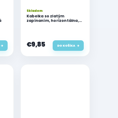
Skladem
Kabelka so zlatým
á
zapínaním, horizontálna,
ružová
€9,85
DO KOŠÍKA