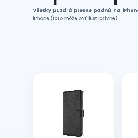
Všetky puzdrá presne padnú na iPhon
iPhone (foto môže byť ilustratívne).
V
ý
p
i
s
p
r
o
d
u