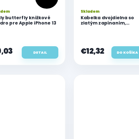
adem
Skladem
ly butterfly knižkové
Kabelka dvojdielna so
dro pre Apple iPhone 13
zlatým zapínaním,
vertikálna, ružová
,03
€12,32
DETAIL
DO KOŠÍKA