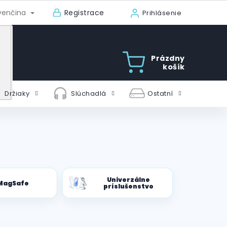
Registrace
venčina
Prihlásenie
Prázdny
košík
Držiaky
Slúchadlá
Ostatní
Univerzálne
MagSafe
príslušenstvo