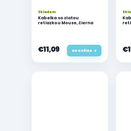
Skladem
Skl
Kabelka so zlatou
Kab
retiazkou Mouse, čierna
ret
€11,09
€1
DO KOŠÍKA