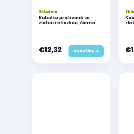
Skladem
Skl
Kabelka prešívaná so
Kab
zlatou retiazkou, čierna
zla
€12,32
€1
DO KOŠÍKA