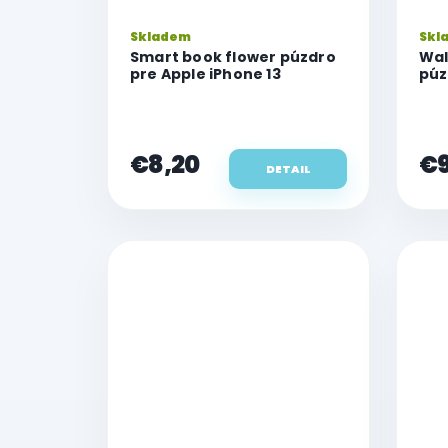
Skladem
Skl
Smart book flower púzdro
Wal
pre Apple iPhone 13
púz
€8,20
€9
DETAIL