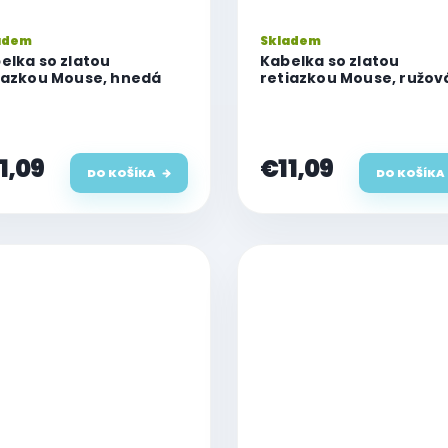
adem
Skladem
elka so zlatou
Kabelka so zlatou
iazkou Mouse, hnedá
retiazkou Mouse, ružov
1,09
€11,09
DO KOŠÍKA
DO KOŠÍKA