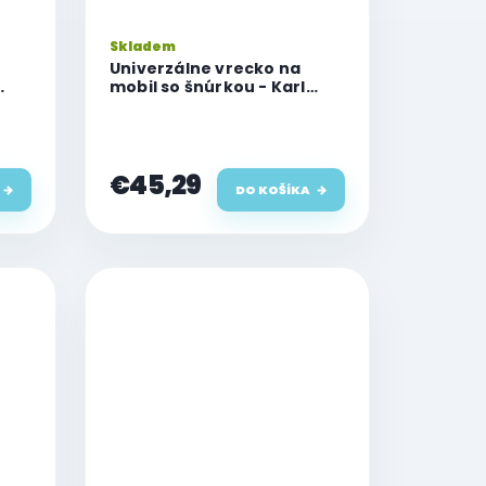
Skladem
Univerzálne vrecko na
mobil so šnúrkou - Karl
Lagerfeld, Karl Head L (6,1")
Black
€45,29
DO KOŠÍKA