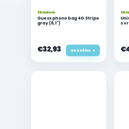
Skladem
Skl
Guess phone bag 4G Stripe
Uni
gray (6,1")
s v
Lag
Wal
€32,93
€4
DO KOŠÍKA