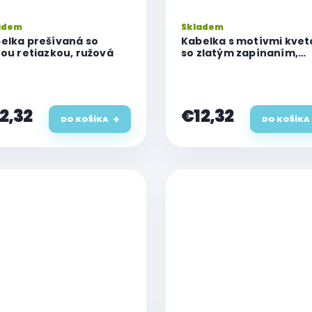
adem
Skladem
elka prešívaná so
Kabelka s motívmi kvet
tou retiazkou, ružová
so zlatým zapínaním,
horizontálna, ružová
2,32
€12,32
DO KOŠÍKA
DO KOŠÍKA