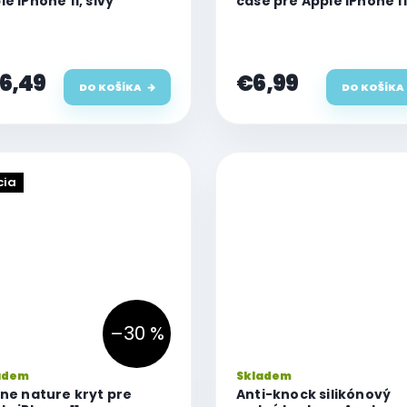
le iPhone 11, sivý
case pre Apple iPhone 11
6,49
€6,99
DO KOŠÍKA
DO KOŠÍKA
cia
–30 %
adem
Skladem
ine nature kryt pre
Anti-knock silikónový