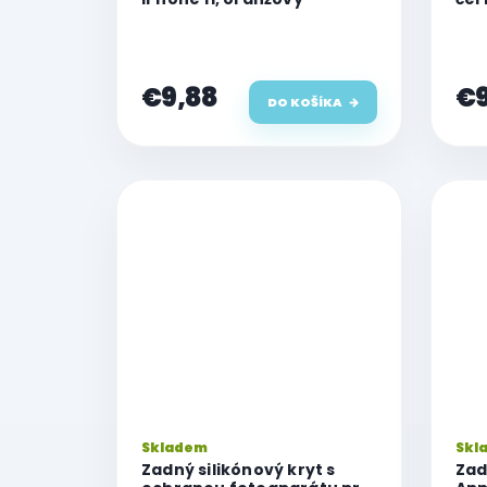
€9,88
€9
DO KOŠÍKA
Skladem
Skl
Zadný silikónový kryt s
Zad