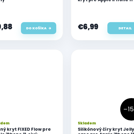
,88
€6,99
DO KOŠÍKA
DETAIL
–15
adem
Skladem
ný kryt FIXED Flow pre
Silikónový číry kryt Jell