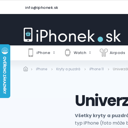
Prejsť
info@iphonek.sk
na
obsah
iPhone
Watch
Airpods
iPhone
Kryty a puzdrá
iPhone 11
Univerzá
Univer
Všetky kryty a puzdr
typ iPhone (foto môže by