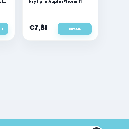
ple
kryt pre Apple iPhone 11
€7,81
DETAIL