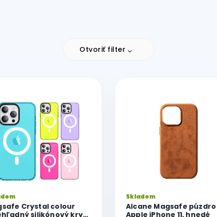
Otvoriť filter
adem
Skladem
safe Crystal colour
Alcane Magsafe púzdro
ehľadný silikónový kryt
Apple iPhone 11, hnedé