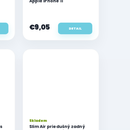
Apple iPhone 11
€9,05
DETAIL
Skladem
s
Slim Air priedušný zadný