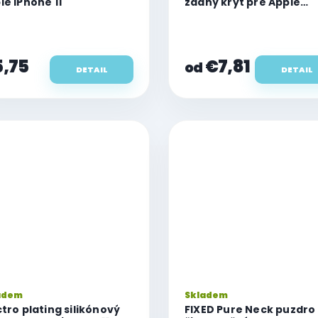
le iPhone 11
zadný kryt pre Apple
iPhone 11
,75
€7,81
od
DETAIL
DETAIL
adem
Skladem
ctro plating silikónový
FIXED Pure Neck puzdro 