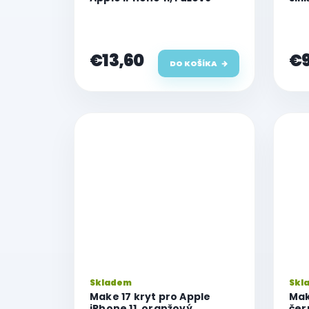
11
€13,60
€9
DO KOŠÍKA
Skladem
Skl
Make 17 kryt pro Apple
Mak
iPhone 11, oranžový
čer