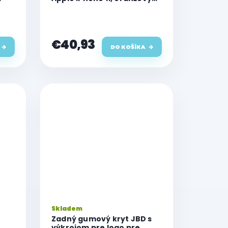
(Orange)
€40,93
DO KOŠÍKA
Skladem
t
Zadný gumový kryt JBD s
výkrojom pre logo pre