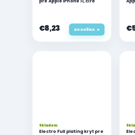
pre Apple iPhone 11, číre
App
€8,23
€5
DO KOŠÍKA
Skladem
Skl
Electro Full plating kryt pre
Ele