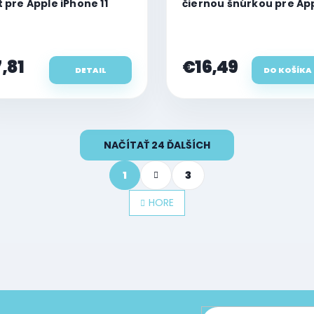
t pre Apple iPhone 11
čiernou šnúrkou pre Ap
iPhone 11
,81
€16,49
DETAIL
DO KOŠÍKA
NAČÍTAŤ 24 ĎALŠÍCH
S
1
3
t
r
á
HORE
n
k
o
v
a
n
i
e