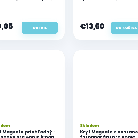
 Apple iPhone 11
,05
€13,60
DETAIL
DO KOŠÍKA
adem
Skladem
t Magsafe priehľadný -
Kryt Magsafe s ochran
ikónový pre Apple iPhone
fotoaparátu pre Apple