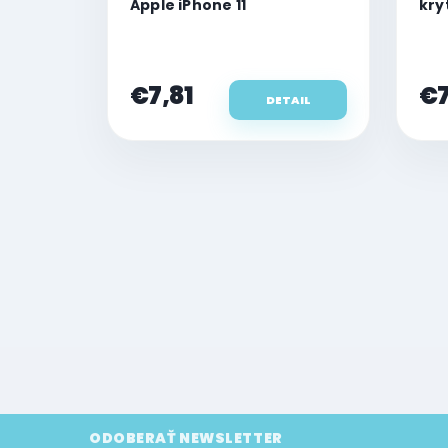
Apple iPhone 11
kry
€7,81
€7
DETAIL
O
v
l
á
d
a
c
i
e
p
r
v
k
Z
ODOBERAŤ NEWSLETTER
y
á