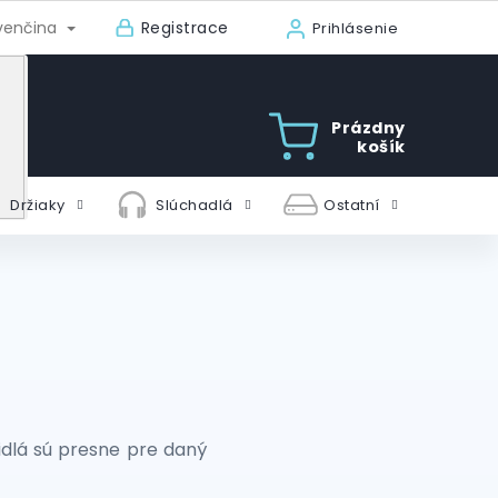
Registrace
venčina
Prihlásenie
Prázdny
košík
Držiaky
Slúchadlá
Ostatní
idlá sú presne pre daný