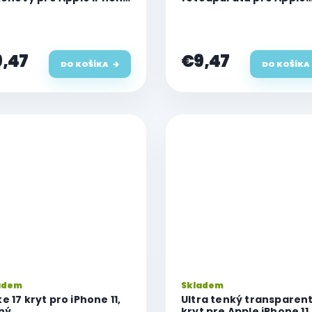
iPhone 11, číry
,47
€9,47
DO KOŠÍKA
DO KOŠÍKA
adem
Skladem
e 17 kryt pro iPhone 11,
Ultra tenký transparen
ný
kryt pre Apple iPhone 11