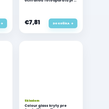
ochranou fotoaparátu pre
Apple iPhone 11
€7,81
DO KOŠÍKA
Skladem
Colour glass kryty pre