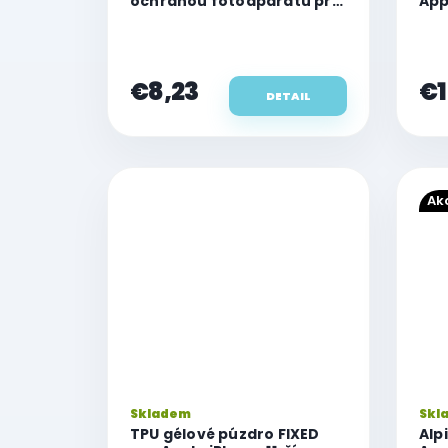
ochranou fotoaparátu pre
App
Apple iPhone 11
€8,23
€1
DETAIL
Ak
Skladem
Skl
TPU gélové púzdro FIXED
Alp