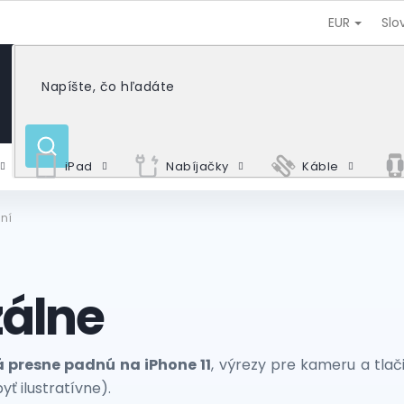
EUR
Slo
HĽADAŤ
iPad
Nabíjačky
Káble
lní
zálne
á presne padnú na iPhone 11
, výrezy pre kameru a tlač
ť ilustratívne).