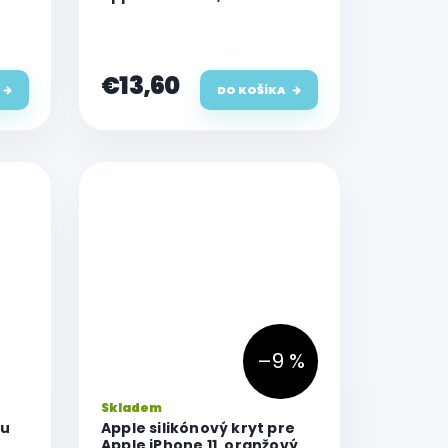
€13,60
DO KOŠÍKA
–9 %
Skladem
ou
Apple silikónový kryt pre
Apple iPhone 11, oranžový