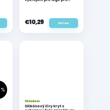
Apple iPhone 11
€10,29
DETAIL
 %
Skladem
y
Silikónový číry kryt s