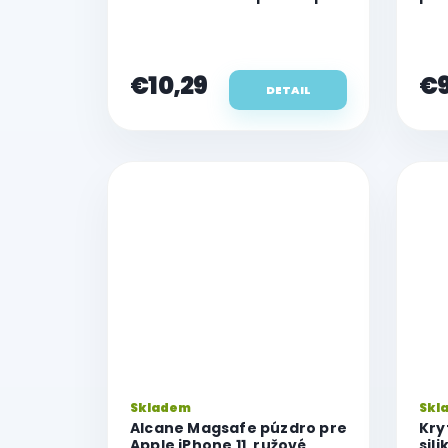
v
Apple iPhone 11
pre
€10,29
€9
DETAIL
Skladem
Skl
Alcane Magsafe púzdro pre
Kry
Apple iPhone 11, ružové
sil