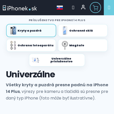
Prejsť
PRÍSLUŠENSTVO PRE IPHONE 14 PLUS
na
obsah
Kryty a puzdrá
Ochranné sklá
Ochrana fotoaparátu
MagSafe
Univerzálne
príslušenstvo
Univerzálne
Všetky kryty a puzdrá presne padnú na iPhone
14 Plus
, výrezy pre kameru a tlačidlá sú presne pre
daný typ iPhone (foto môže byť ilustratívne).