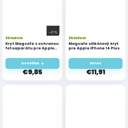
–17 %
Skladem
Skladem
Kryt Magsafe s ochranou
Magsafe silikónový kryt
fotoaparátu pre Apple
pre Apple iPhone 14 Plus
iPhone 14 Plus, číry
DO KOŠÍKA
DETAIL
€9,85
€11,91