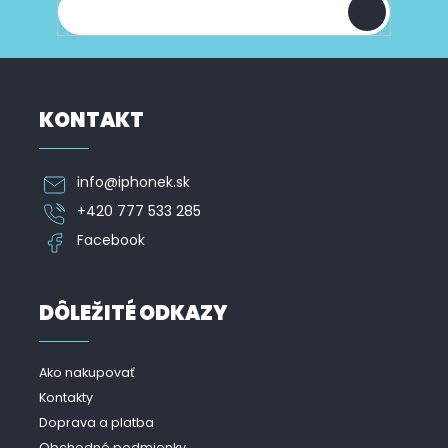
u
e
KONTAKT
info
@
iphonek.sk
+420 777 533 285
Facebook
DÔLEŽITÉ ODKAZY
Ako nakupovať
Kontakty
Doprava a platba
Obchodné podmienky