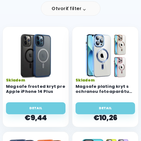
Otvoriť filter
V
ý
p
i
s
p
r
o
Skladem
Skladem
d
Magsafe frosted kryt pre
Magsafe plating kryt s
u
Apple iPhone 14 Plus
ochranou fotoaparátu
pre Apple iPhone 14 Plus
k
t
DETAIL
DETAIL
o
€9,44
€10,26
v