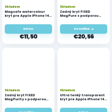
Skladem
Skladem
Magsafe watercolour
Zadný kryt FIXED
kryt pre Apple iPhone 14
MagPure s podporou
Plus
Magsafe pre Apple
iPhone 14 Plus, číry
DETAIL
DO KOŠÍKA
€11,50
€20,56
Skladem
Skladem
Zadný kryt FIXED
Ultra tenký transparent
MagPurity s podporou
kryt pre Apple iPhone 14
Magsafe pre Apple
Plus
iPhone 14 Plus, číry