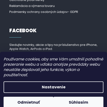
Reklamácia a výmena tovaru
Podmienky ochrany osobných údajov- GDPR
FACEBOOK
Sledujte novinky, akcie a tipy na príslušenstvo pre iPhone,
Apple Watch, AirPods a iPad.
Navštíviť Facebook →
Používame cookies, aby sme Vám umožnili pohodlné
prezeranie webu a vďaka analýze prevádzky webu
neustále zlepšovali jeho funkcie, výkon a
použiteľnosť.
Copyright 2026
iPhonek.sk
. Všetky práva vyhradené.
Nastavenie
Grafický návrh vytvořil a nakódoval
JirkaVyhnalek.cz
Odmietnuť
Súhlasím
Vytvoril Shoptet