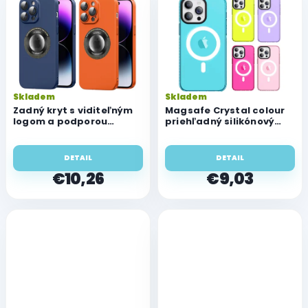
Skladem
Skladem
Zadný kryt s viditeľným
Magsafe Crystal colour
logom a podporou
priehľadný silikónový
magsafe pre Apple
kryt pre Apple iPhone 14
iPhone 14 Plus
Plus
DETAIL
DETAIL
€10,26
€9,03