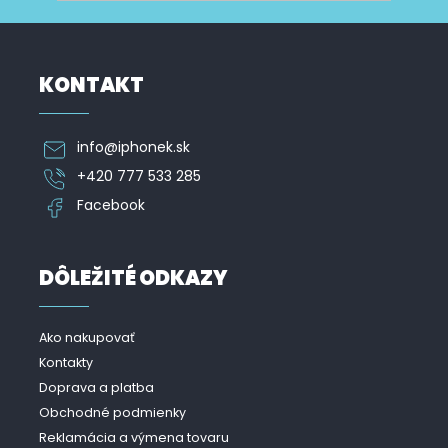
i
s
u
KONTAKT
info
@
iphonek.sk
+420 777 533 285
Facebook
DÔLEŽITÉ ODKAZY
Ako nakupovať
Kontakty
Doprava a platba
Obchodné podmienky
Reklamácia a výmena tovaru