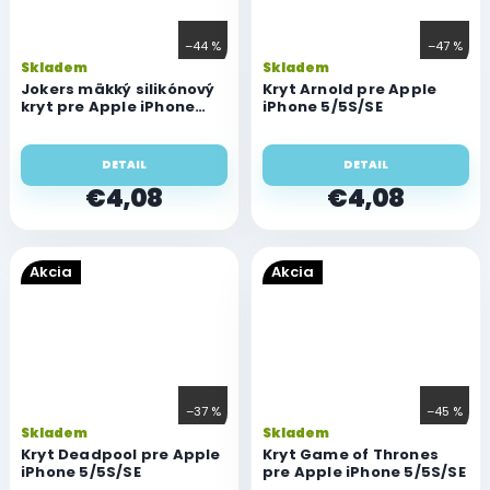
–44 %
–47 %
Skladem
Skladem
Jokers mäkký silikónový
Kryt Arnold pre Apple
kryt pre Apple iPhone
iPhone 5/5S/SE
5/5S/SE
DETAIL
DETAIL
€4,08
€4,08
Akcia
Akcia
–37 %
–45 %
Priemerné
Pr
Skladem
Skladem
hodnotenie
ho
Kryt Deadpool pre Apple
Kryt Game of Thrones
iPhone 5/5S/SE
produktu
pre Apple iPhone 5/5S/SE
pr