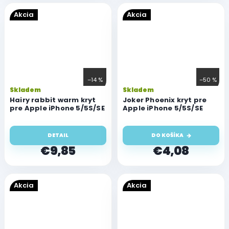
Akcia
Akcia
–14 %
–50 %
Priemerné
Skladem
Skladem
hodnotenie
Hairy rabbit warm kryt
Joker Phoenix kryt pre
pre Apple iPhone 5/5S/SE
produktu
Apple iPhone 5/5S/SE
je
4,0
DETAIL
DO KOŠÍKA
z
5
€9,85
€4,08
hviezdičiek.
Akcia
Akcia