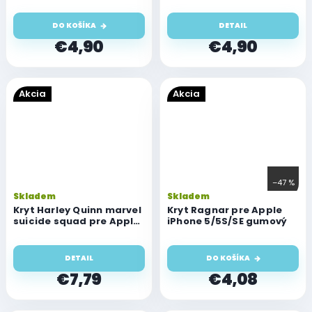
je
je
5,0
5,0
DO KOŠÍKA
DETAIL
z
z
5
5
€4,90
€4,90
hviezdičiek.
hvi
Akcia
Akcia
–47 %
Skladem
Skladem
Kryt Harley Quinn marvel
Kryt Ragnar pre Apple
suicide squad pre Apple
iPhone 5/5S/SE gumový
iPhone 5/5S/SE
DETAIL
DO KOŠÍKA
€7,79
€4,08