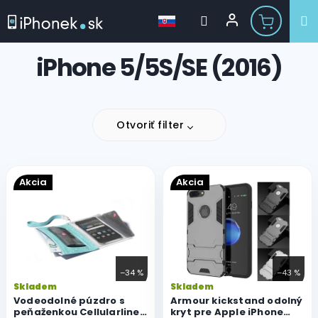
Prejsť
iPhone 5/5S/SE (2016)
na
obsah
Otvoriť filter
V
Akcia
Akcia
ý
p
i
s
p
r
–34 %
–43 %
o
Pr
Skladem
Skladem
d
ho
Vodeodolné púzdro s
Armour kickstand odolný
u
peňaženkou Cellularline
kryt pre Apple iPhone
pr