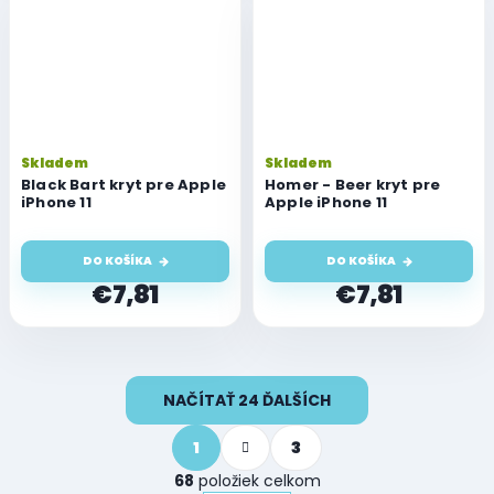
Skladem
Skladem
Black Bart kryt pre Apple
Homer - Beer kryt pre
iPhone 11
Apple iPhone 11
DO KOŠÍKA
DO KOŠÍKA
€7,81
€7,81
O
NAČÍTAŤ 24 ĎALŠÍCH
v
l
S
á
1
3
t
d
r
68
položiek celkom
a
á