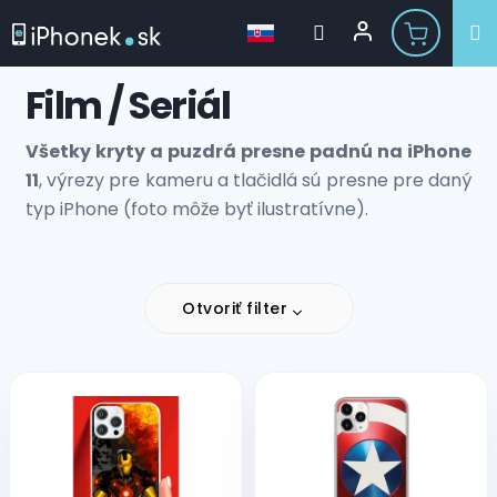
Prejsť
Film / Seriál
na
obsah
Všetky kryty a puzdrá presne padnú na iPhone
11
, výrezy pre kameru a tlačidlá sú presne pre daný
typ iPhone (foto môže byť ilustratívne).
Otvoriť filter
V
ý
p
i
s