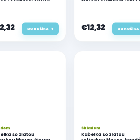
2,32
€12,32
DO KOŠÍKA
DO KOŠÍKA
adem
Skladem
elka so zlatou
Kabelka so zlatou
iazkou Mouse, čierna
retiazkou Mouse, hned