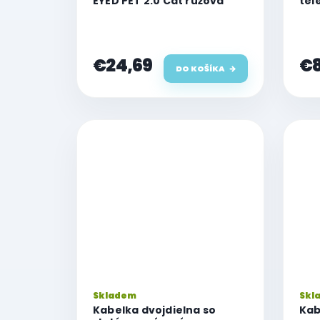
EYED PET 2.0 Cat ružová
tel
€24,69
€8
DO KOŠÍKA
Skladem
Skl
Kabelka dvojdielna so
Kab