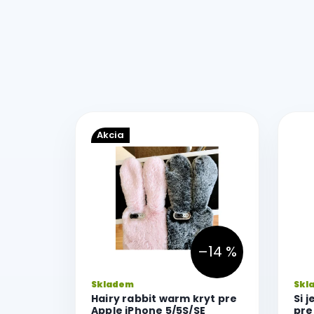
V
ý
Akcia
p
i
s
p
r
o
d
–14 %
u
k
Priemerné
Skladem
Skl
t
hodnotenie
Hairy rabbit warm kryt pre
Si 
o
produktu
Apple iPhone 5/5S/SE
pre