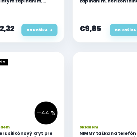
zlatým zapínaním,
zapínaním, horizontáln
izontálna, ružová
ružová
2,32
€9,85
DO KOŠÍKA
DO KOŠÍKA
cia
–44 %
adem
Skladem
ers silikónový kryt pre
NIMMY taška na telefón