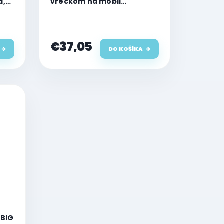
a,
vreckom na mobil
KLWBSAKHPCG (Saffiano
Mono Choupette) Silver
€37,05
DO KOŠÍKA
 BIG