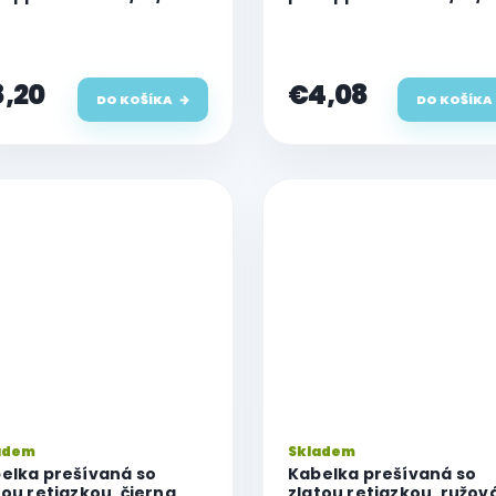
,20
€4,08
DO KOŠÍKA
DO KOŠÍKA
adem
Skladem
elka prešívaná so
Kabelka prešívaná so
tou retiazkou, čierna
zlatou retiazkou, ružov