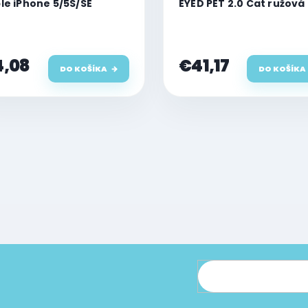
le iPhone 5/5S/SE
EYED PET 2.0 Cat ružová
,08
€41,17
DO KOŠÍKA
DO KOŠÍKA
cie o nových produktoch na našom e-shope.