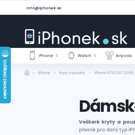
Prejsť
info@iphonek.sk
na
obsah
iPhone
Watch
Airpods
iPhone
Kryty a puzdrá
iPhone 5/5S/SE (2016)
Dámsk
Veškeré kryty a pou
přesně pro daný typ iPh