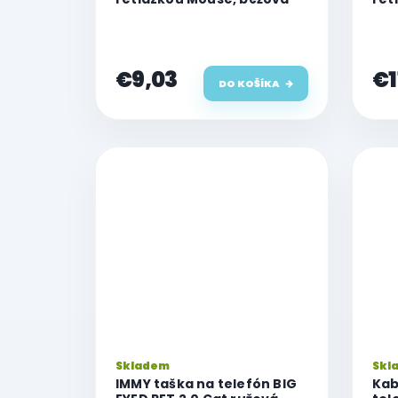
€9,03
€1
DO KOŠÍKA
Skladem
Skl
IMMY taška na telefón BIG
Kab