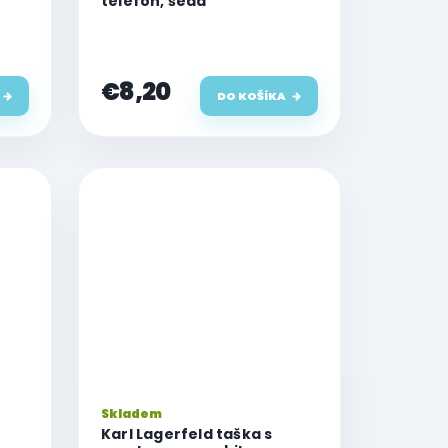
telefón, šedá
€8,20
DO KOŠÍKA
Skladem
Karl Lagerfeld taška s