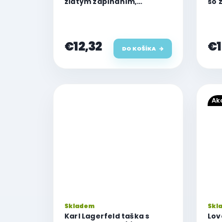
zlatým zapínaním,
so 
vertikálna, ružová
hor
€12,32
€1
DO KOŠÍKA
Ak
Skladem
Skl
Karl Lagerfeld taška s
Lov