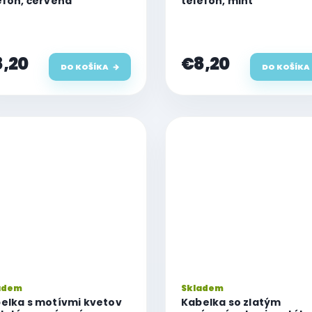
efón, červená
telefón, mint
,20
€8,20
DO KOŠÍKA
DO KOŠÍKA
adem
Skladem
elka s motívmi kvetov
Kabelka so zlatým