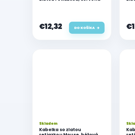
€12,32
€1
DO KOŠÍKA
Skladem
Skl
Kabelka so zlatou
Kab
retiazkou Mouse, béžová
ret