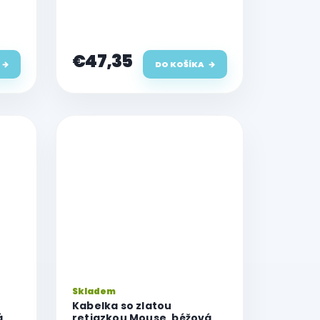
Lagerfeld, Metal Logo NFT
Wallet Silver
€47,35
DO KOŠÍKA
Skladem
Kabelka so zlatou
á
retiazkou Mouse, béžová