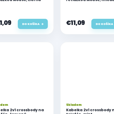
1,09
€11,09
DO KOŠÍKA
DO KOŠÍKA
adem
Skladem
elka 2v1 crossbody na
Kabelka 2v1 crossbody 