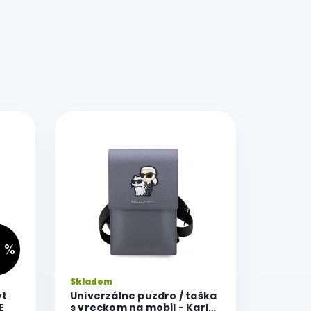
 %
Skladem
yt
Univerzálne puzdro / taška
E
s vreckom na mobil - Karl