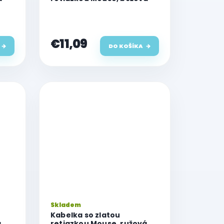
€11,09
DO KOŠÍKA
Skladem
Kabelka so zlatou
á
retiazkou Mouse, ružová