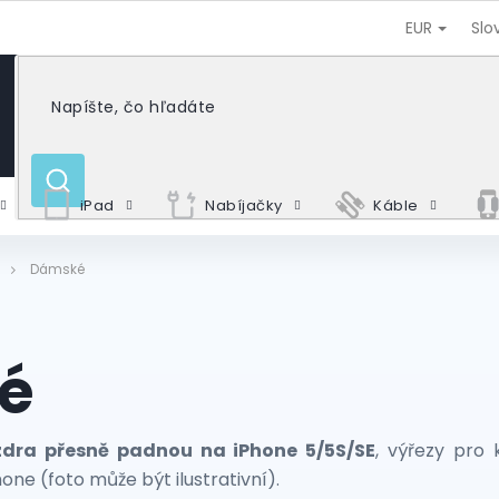
EUR
Slo
HĽADAŤ
iPad
Nabíjačky
Káble
Dámské
é
zdra přesně padnou na iPhone 5/5S/SE
, výřezy pro 
one (foto může být ilustrativní).